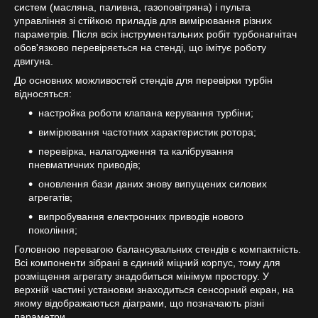
систем (масляна, паливна, газоповітряна) і пульта
управління зі стійкою приладів для вимірювання різних
параметрів. Після всіх інструментальних робіт турбонагнітач
обов'язково перевіряється на стенді, що імітує роботу
двигуна.
До основних можливостей стендів для перевірки турбін
відносяться:
настройка роботи клапана керування турбіни;
вимірювання частотних характеристик ротора;
перевірка, налагодження та калібрування
пневматичних приводів;
оновлення бази даних знову випущених силових
агрегатів;
випробування електронних приводів нового
покоління;
Головною перевагою балансувальних стендів є компактність.
Всі компоненти зібрані в єдиний міцний корпус, тому для
розміщення агрегату знадобиться мінімум простору. У
верхній частині установки знаходиться сенсорний екран, на
якому відображаються діаграми, що позначають різні
параметри.