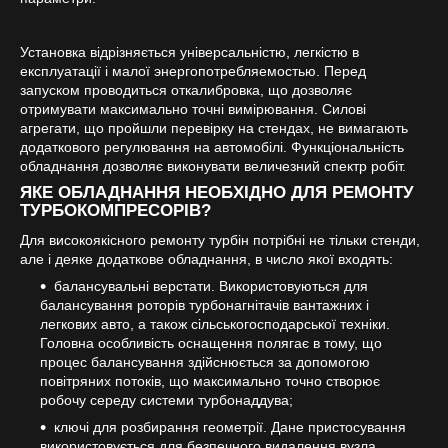
Установка відрізняється універсальністю, легкістю в
експлуатації і малої энергопотребляемостью. Перед
запуском проводиться откалибровка, що дозволяє
отримувати максимально точні вимірювання. Силові
агрегати, що пройшли перевірку на стендах, не вимагають
додаткового регулювання на автомобілі. Функціональність
обладнання дозволяє виконувати величезний спектр робіт.
ЯКЕ ОБЛАДНАННЯ НЕОБХІДНО ДЛЯ РЕМОНТУ
ТУРБОКОМПРЕСОРІВ?
Для високоякісного ремонту турбін потрібні не тільки стенди,
але і деяке додаткове обладнання, в число якої входять:
балансувальні верстати. Використовуються для
балансування роторів турбонагнітачів вантажних і
легкових авто, а також сільськогосподарської техніки.
Головна особливість оснащення полягає в тому, що
процес балансування здійснюється за допомогою
повітряних потоків, що максимально точно створює
робочу середу системи турбонаддува;
ключі для розбирання геометрії. Дане пристосування
використовується для безпечного видалення вузла