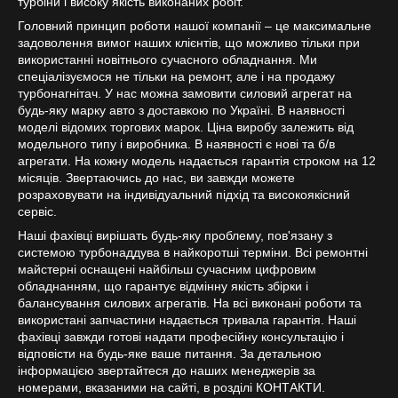
турбіни і високу якість виконаних робіт.
Головний принцип роботи нашої компанії – це максимальне
задоволення вимог наших клієнтів, що можливо тільки при
використанні новітнього сучасного обладнання. Ми
спеціалізуємося не тільки на ремонт, але і на продажу
турбонагнітач. У нас можна замовити силовий агрегат на
будь-яку марку авто з доставкою по Україні. В наявності
моделі відомих торгових марок. Ціна виробу залежить від
модельного типу і виробника. В наявності є нові та б/в
агрегати. На кожну модель надається гарантія строком на 12
місяців. Звертаючись до нас, ви завжди можете
розраховувати на індивідуальний підхід та високоякісний
сервіс.
Наші фахівці вирішать будь-яку проблему, пов'язану з
системою турбонаддува в найкоротші терміни. Всі ремонтні
майстерні оснащені найбільш сучасним цифровим
обладнанням, що гарантує відмінну якість збірки і
балансування силових агрегатів. На всі виконані роботи та
використані запчастини надається тривала гарантія. Наші
фахівці завжди готові надати професійну консультацію і
відповісти на будь-яке ваше питання. За детальною
інформацією звертайтеся до наших менеджерів за
номерами, вказаними на сайті, в розділі КОНТАКТИ.