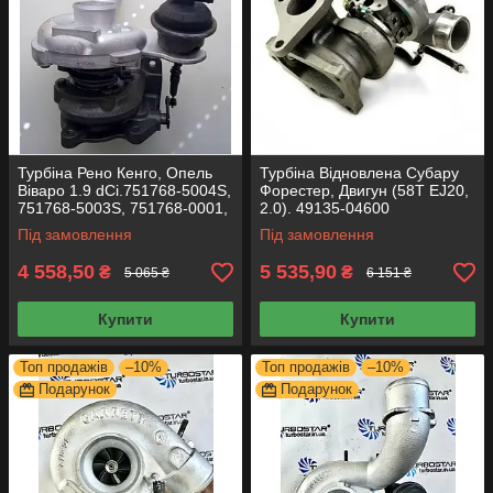
Турбіна Рено Кенго, Опель
Турбіна Відновлена Субару
Віваро 1.9 dCi.751768-5004S,
Форестер, Двигун (58T EJ20,
751768-5003S, 751768-0001,
2.0). 49135-04600
717345-0002, 703245-0001
14412AA240
Під замовлення
Під замовлення
4 558,50
5 535,90
₴
₴
5 065 ₴
6 151 ₴
Купити
Купити
Топ продажів
–10%
Топ продажів
–10%
Подарунок
Подарунок