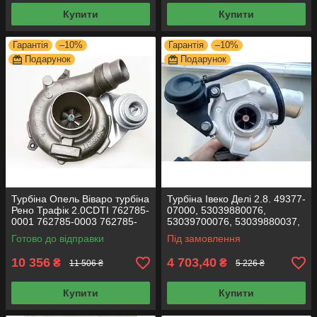
Купити
Купити
Гарантія
–10%
Гарантія
–10%
Подарунок
Подарунок
Турбіна Опель Віваро турбіна
Турбіна Івеко Делі 2.8. 49377-
Рено Трафік 2.0CDTI 762785-
07000, 53039880076,
0001 762785-0003 762785-
53039700076, 53039880037,
0002 7701477300
53039700037, 53039880075
Готово до відправки
Під замовлення
7711368774
10 356
4 703,40
₴
₴
11 506 ₴
5 226 ₴
Купити
Купити