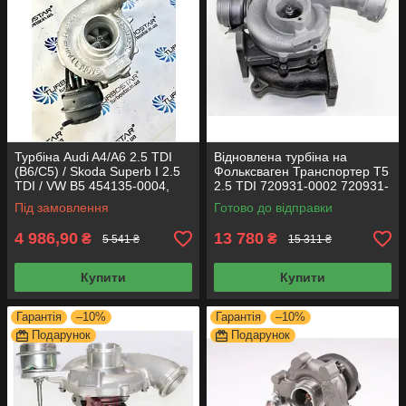
Турбіна Audi A4/A6 2.5 TDI
Відновлена турбіна на
(B6/C5) / Skoda Superb I 2.5
Фольксваген Транспортер Т5
TDI / VW B5 454135-0004,
2.5 TDI 720931-0002 720931-
454135-0001, 454135-0002
5004S 070145701H
Під замовлення
Готово до відправки
4 986,90
13 780
₴
₴
5 541 ₴
15 311 ₴
Купити
Купити
Гарантія
–10%
Гарантія
–10%
Подарунок
Подарунок