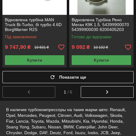
Відновлена турбіна MAN
Відновлена Турбіна Рено
Truck Bi-Turbo, бі турбо 4.6D
Меган К9К 1.5. 54399900070
BorgWarner R2S
54399900030 8200405203
11509880012 + 12649880072
8200507856
Під замовлення
Готово до відправки
9 747,90
9 092
₴
₴
10 831 ₴
10 102 ₴
Купити
Купити
Показати ще
1
/ 6
В наличие турбокомпрессоры на такие марки авто: Renault,
Opel, Mercedes, Peugeot, Citroen, Audi, Volkswagen, Skoda,
Fiat, Lancia, Toyota, Mazda, Mitsubishi, Kia, Hyundai, Honda,
Ssang Yong, Subaru, Nissan, BMW, Caterpillar, John Deer,
Chrysler, Dodge, DAF, Deutz, Ford, Isuzu, Iveko, JCB, Jeep,