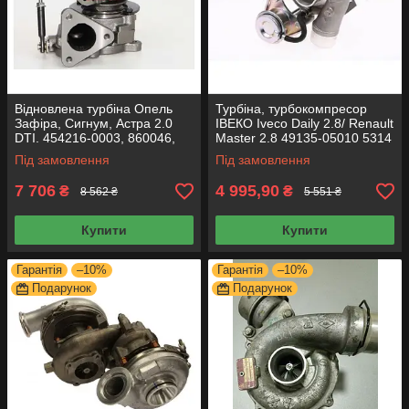
Відновлена турбіна Опель
Турбіна, турбокомпресор
Зафіра, Сигнум, Астра 2.0
ІВЕКО Iveco Daily 2.8/ Renault
DTI. 454216-0003, 860046,
Master 2.8 49135-05010 5314
860027, 24442214, 90570506
988 6445 99450704
Під замовлення
Під замовлення
7 706
4 995,90
₴
₴
8 562 ₴
5 551 ₴
Купити
Купити
Гарантія
–10%
Гарантія
–10%
Подарунок
Подарунок