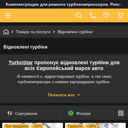
Комплектующие для ремонта турбокомпрессоров. Ремонт и
Товари та послуги
Відновлені турбіни
Відновлені турбіни
TurboStar
пропонує відновлені турбіни для
всіх Європейський марок авто
-В наявності є: відреставровані турбіни, а так само,
турбокомпресори з новими картриджами турбіни.
-
Гарантія 12 місяців
без обмеження по пробігу, на
офіційному бланку
Показати все
- Відправлення у день замовлення
(всі види оплати)
-
ПОДАРУНОК
до турбіни (комплект прокладок для установки
Сортування
0
Фільтри
турбокомпресора)
- Для СТО і торгуючих організацій додатково 5% ЗНИЖКИ
Топ продажів
–10%
Гарантія
–10%