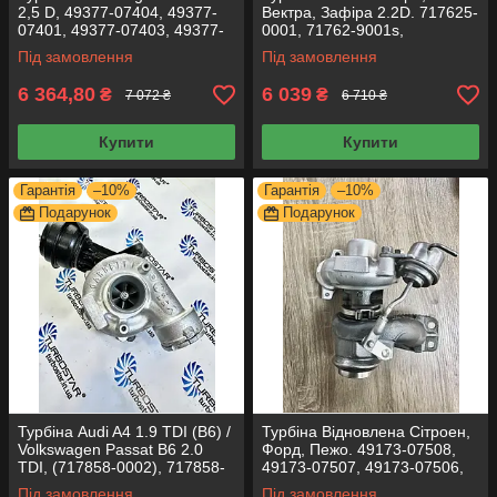
2,5 D, 49377-07404, 49377-
Вектра, Зафіра 2.2D. 717625-
07401, 49377-07403, 49377-
0001, 71762-9001s,
07405, 49377-07440
GT1849V-1, 860050,
Під замовлення
Під замовлення
24445061
6 364,80
6 039
₴
₴
7 072 ₴
6 710 ₴
Купити
Купити
Гарантія
–10%
Гарантія
–10%
Подарунок
Подарунок
Турбіна Audi A4 1.9 TDI (B6) /
Турбіна Відновлена Сітроен,
Volkswagen Passat B6 2.0
Форд, Пежо. 49173-07508,
TDI, (717858-0002), 717858-
49173-07507, 49173-07506,
0003, 717858-0004
49173-07504, 9657530580
Під замовлення
Під замовлення