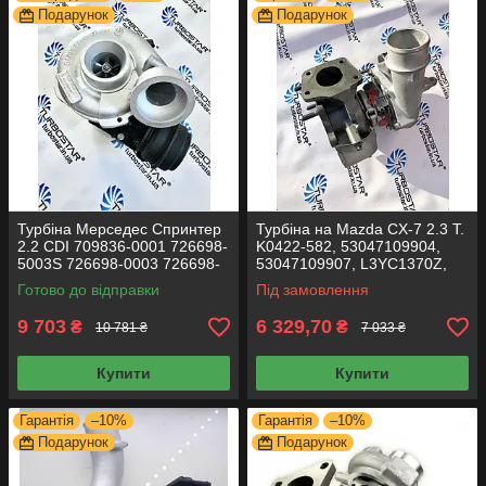
Подарунок
Подарунок
Турбіна Мерседес Спринтер
Турбіна на Mazda CX-7 2.3 T.
2.2 CDI 709836-0001 726698-
K0422-582, 53047109904,
5003S 726698-0003 726698-
53047109907, L3YC1370Z,
0002 726698-0001
L33L13700B, L33L13700C,
Готово до відправки
Під замовлення
L3Y41370Z
9 703
6 329,70
₴
₴
10 781 ₴
7 033 ₴
Купити
Купити
Гарантія
–10%
Гарантія
–10%
Подарунок
Подарунок