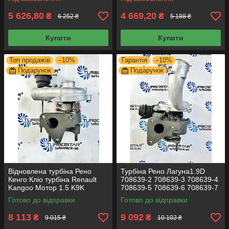
5 626,80
4 669,20
₴
₴
6 252 ₴
5 188 ₴
Купити
Купити
Топ продажів
–10%
Гарантія
–10%
Подарунок
Подарунок
Відновлена турбіна Рено
Турбіна Рено Лагуна1.9D
Кенго Кліо турбіна Renault
708639-2 708639-3 708639-4
Kangoo Мотор 1.5 K9K
708639-5 708639-6 708639-7
54359700000 54359700002
708639-8 708639-10
Готово до відправки
Готово до відправки
8 113
9 092
₴
₴
9 015 ₴
10 102 ₴