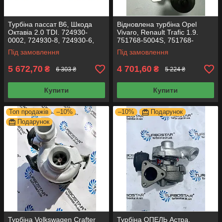
Турбіна пассат B6, Шкода
Відновлена турбіна Opel
Октавіа 2.0 TDI. 724930-
Vivaro, Renault Trafic 1.9.
0002, 724930-8, 724930-6,
751768-5004S, 751768-
724930-4, 724930-2,
5003S, 751768-0001, 717345-
Під замовлення
Під замовлення
03G253014H
0002
5 672,70
4 701,60
₴
₴
6 303 ₴
5 224 ₴
Купити
Купити
Топ продажів
–10%
–10%
Подарунок
Подарунок
Турбіна Volkswagen Crafter
Турбіна ОПЕЛЬ Астра,