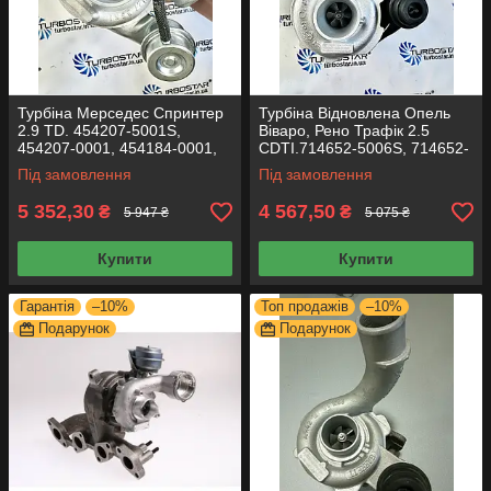
Турбіна Мерседес Спринтер
Турбіна Відновлена Опель
2.9 TD. 454207-5001S,
Віваро, Рено Трафік 2.5
454207-0001, 454184-0001,
CDTI.714652-5006S, 714652-
454111-0001, 454207-1,
6, 714652-5005S, 714652-4
Під замовлення
Під замовлення
454184-1
5 352,30
4 567,50
₴
₴
5 947 ₴
5 075 ₴
Купити
Купити
Гарантія
–10%
Топ продажів
–10%
Подарунок
Подарунок