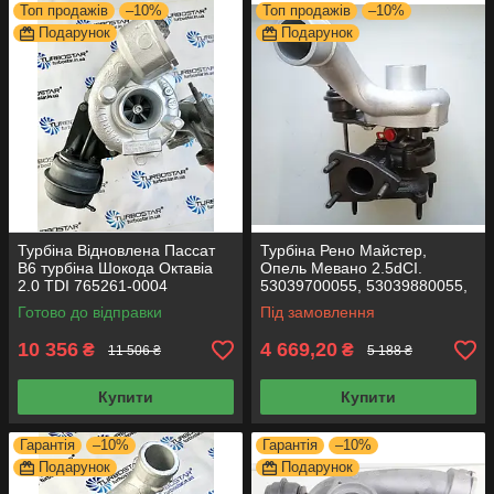
Топ продажів
–10%
Топ продажів
–10%
Подарунок
Подарунок
Турбіна Відновлена Пассат
Турбіна Рено Майстер,
B6 турбіна Шокода Октавіа
Опель Мевано 2.5dCI.
2.0 TDI 765261-0004
53039700055, 53039880055,
03G253016H 756867-3
4432306, 93161963, 4404327,
Готово до відправки
Під замовлення
756867-00021
9112327
10 356
4 669,20
₴
₴
11 506 ₴
5 188 ₴
Купити
Купити
Гарантія
–10%
Гарантія
–10%
Подарунок
Подарунок