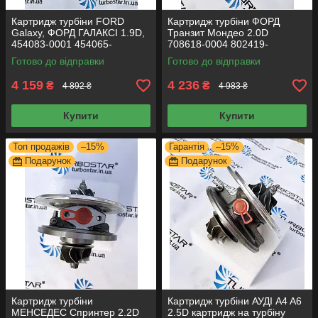
Картридж турбіни FORD
Картридж турбіни ФОРД
Galaxy, ФОРД ГАЛАКСІ 1.9D,
Транзит Мондео 2.0D
454083-0001 454065-
708618-0004 802419-
0002 454082-0001 454092-
0002 714716-0004 726194-
Готово до відправки
Готово до відправки
0001
0001 709035-0004
4 159
4 236
₴
₴
4 892 ₴
4 983 ₴
Купити
Купити
Топ продажів
–15%
Гарантія
–15%
Подарунок
Подарунок
Картридж турбіни
Картридж турбіни АУДІ A4 A6
МЕНСЕДЕС Спринтер 2.2D
2.5D картридж на турбіну