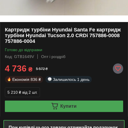
Картридж турбіни Hyundai Santa Fe картридж
турбіни Hyundai Tucson 2.0 CRDi 757886-0008
757886-0004
Готово до відправки
Код: GTB1649V
Опт і роздріб
4 736
₴
5 572 ₴
Економія
836 ₴
Залишилось
1 день
5 210 ₴
від 2 шт.
Купити
При купівлі цього товару отримайте подарунок