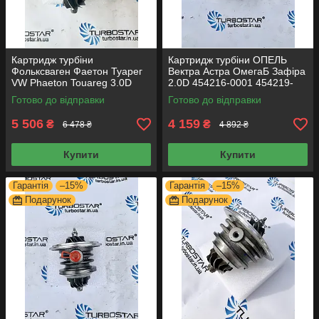
Картридж турбіни
Картридж турбіни ОПЕЛЬ
Фольксваген Фаетон Туарег
Вектра Астра ОмегаБ Зафіра
VW Phaeton Touareg 3.0D
2.0D 454216-0001 454219-
53049700050 53049700054
0002 454219-0004
Готово до відправки
Готово до відправки
5 506
4 159
₴
₴
6 478 ₴
4 892 ₴
Купити
Купити
Гарантія
–15%
Гарантія
–15%
Подарунок
Подарунок