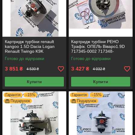
Картридж турбіни renault
Картридж турбіни РЕНО
kangoo 1.5D Dacia Logan
Трафік. ОПЕЛЬ Віваро1.9D
Renault Twingo K9K
717345-0002 717348-
54359700011 54359700012
0001 703245-0002
Готово до відправки
Готово до відправки
54359700033
3 851
3 427
₴
₴
4 530 ₴
4 032 ₴
Купити
Купити
Гарантія
–15%
Гарантія
–15%
Подарунок
Подарунок