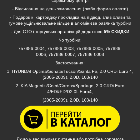
сервісному центрі
- Відсилання на день замовлення (люба форма оплати)
- Подарок к картриджу прокладка на підвод, злив оливи та
гумове ущільнювальне кільце в алюмінієве равлика турбіни
- Для СТО і торгуючих організацій додатково
5% СКИДКИ
No турбіни:
757886-0004, 757886-0003, 757886-0005, 757886-
0006, 757886-0007, 757886-0008
Застосування:
1. HYUNDAI Optima/Sonata/Tucson/Santa Fe, 2.0 CRDi Euro 4,
(2005-2009), 2.0D, 103/140
2. KIA Magentis/Ceed/Carens/Sportage, 2.0 CRDi Euro
4/ED&FD/D2.0L Euro4,
(2005-2009), 2.0D, 103/140
Якщо у вас виникає питання або потрібна допомога