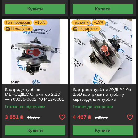
Купити
Купити
Топ продажів
–15%
Гарантія
–15%
Подарунок
Подарунок
Картридж турбіни
Картридж турбіни АУДІ A4 A6
МЕНСЕДЕС Спринтер 2.2D
2.5D картридж на турбіну
— 709836-0002 704412-0001
картридж для турбіни
709835-0001 709836-
454135-0001 454135-0006
Готово до відправки
Готово до відправки
0001 709836-0003
3 851
4 467
₴
₴
4 530 ₴
5 255 ₴
Купити
Купити