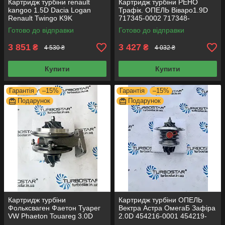
Картридж турбіни renault
Картридж турбіни РЕНО
kangoo 1.5D Dacia Logan
Трафік. ОПЕЛЬ Віваро1.9D
Renault Twingo K9K
717345-0002 717348-
54359700011 54359700012
0001 703245-0002
Готово до відправки
Готово до відправки
54359700033
3 851
3 427
₴
₴
4 530 ₴
4 032 ₴
Купити
Купити
Гарантія
–15%
Гарантія
–15%
Подарунок
Подарунок
Картридж турбіни
Картридж турбіни ОПЕЛЬ
Фольксваген Фаетон Туарег
Вектра Астра ОмегаБ Зафіра
VW Phaeton Touareg 3.0D
2.0D 454216-0001 454219-
53049700050 53049700054
0002 454219-0004