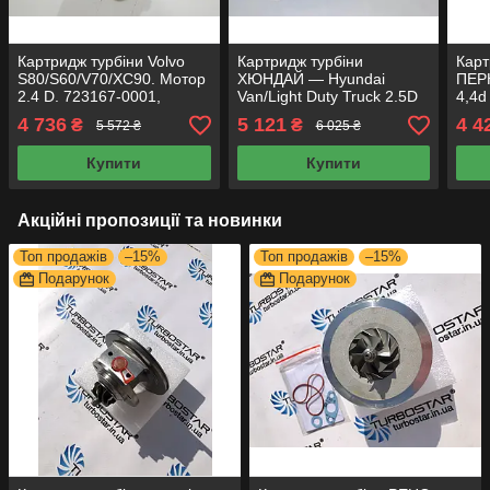
Картридж турбіни Volvo
Картридж турбіни
Карт
S80/S60/V70/XC90. Мотор
ХЮНДАЙ — Hyundai
ПЕРК
2.4 D. 723167-0001,
Van/Light Duty Truck 2.5D
4,4d
723167-0002, 723167-
мотор 4D56T 700273-0001
0002
4 736
5 121
4 4
₴
₴
5 572 ₴
6 025 ₴
0003, 723167-0004
700273-0002
Купити
Купити
Акційні пропозиції та новинки
Топ продажів
–15%
Топ продажів
–15%
Подарунок
Подарунок