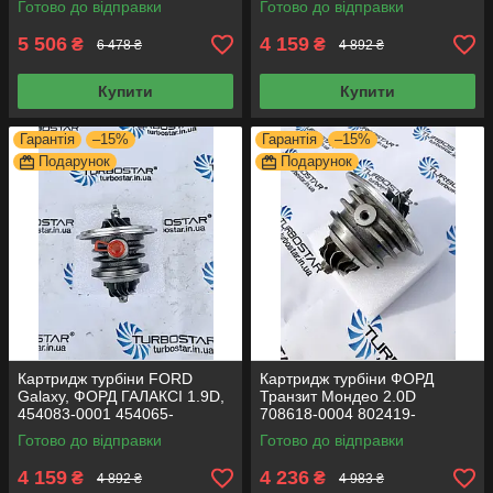
Готово до відправки
Готово до відправки
5 506
4 159
₴
₴
6 478 ₴
4 892 ₴
Купити
Купити
Гарантія
–15%
Гарантія
–15%
Подарунок
Подарунок
Картридж турбіни FORD
Картридж турбіни ФОРД
Galaxy, ФОРД ГАЛАКСІ 1.9D,
Транзит Мондео 2.0D
454083-0001 454065-
708618-0004 802419-
0002 454082-0001 454092-
0002 714716-0004 726194-
Готово до відправки
Готово до відправки
0001
0001 709035-0004
4 159
4 236
₴
₴
4 892 ₴
4 983 ₴