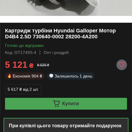
Картридж турбіни Hyundai Galloper Мотор
D4B4 2.5D 730640-0002 28200-4A200
Готово до відправки
Код: GT1749S-4
Опт і роздріб
5 121
₴
6 025 ₴
Економія
904 ₴
Залишилось
1 день
5 617 ₴
від 2 шт.
Купити
При купівлі цього товару отримайте подарунок