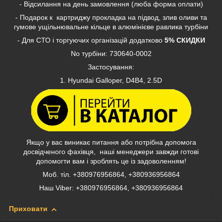
- Відсилання на день замовлення (люба форма оплати)
- Подарок к картриджу прокладка на підвод, злив оливи та
гумове ущільнювальне кільце в алюмінієве равлика турбіни
- Для СТО і торгуючих організацій додатково
5% СКИДКИ
No турбіни: 730640-0002
Застосування:
1. Hyundai Galloper, D4B4, 2.5D
Якщо у вас виникає питання або потрібна допомога
досвідченого фахівця, наші менеджери завжди готові
допомогти вам і зроблять це із задоволенням!
Моб. тіл. +380976956864, +380936956864
Наш Viber: +380976956864, +380936956864
Приховати