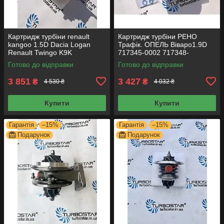
Картридж турбіни renault
Картридж турбіни РЕНО
kangoo 1.5D Dacia Logan
Трафік. ОПЕЛЬ Віваро1.9D
Renault Twingo K9K
717345-0002 717348-
54359700011 54359700012
0001 703245-0002
Готово до відправки
Готово до відправки
54359700033
3 851
3 427
₴
₴
4 530 ₴
4 032 ₴
Купити
Купити
Гарантія
–15%
Гарантія
–15%
Подарунок
Подарунок