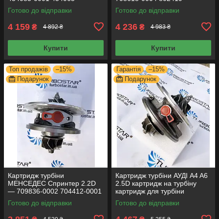
0002 454082-0001 454092-
0002 714716-0004 726194-
Готово до відправки
Готово до відправки
0001
0001 709035-0004
4 159
4 236
₴
₴
4 892 ₴
4 983 ₴
Купити
Купити
Топ продажів
–15%
Гарантія
–15%
Подарунок
Подарунок
Картридж турбіни
Картридж турбіни АУДІ A4 A6
МЕНСЕДЕС Спринтер 2.2D
2.5D картридж на турбіну
— 709836-0002 704412-0001
картридж для турбіни
709835-0001 709836-
454135-0001 454135-0006
Готово до відправки
Готово до відправки
0001 709836-0003