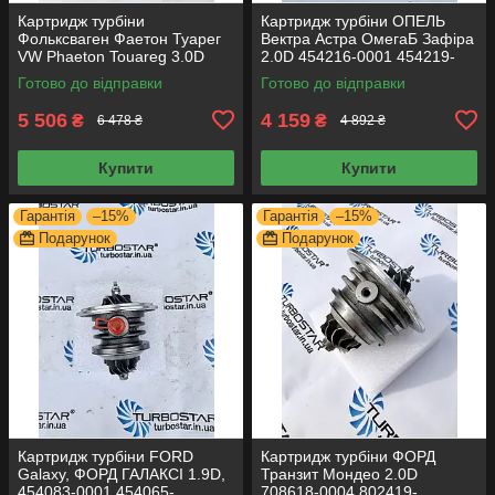
Картридж турбіни
Картридж турбіни ОПЕЛЬ
Фольксваген Фаетон Туарег
Вектра Астра ОмегаБ Зафіра
VW Phaeton Touareg 3.0D
2.0D 454216-0001 454219-
53049700050 53049700054
0002 454219-0004
Готово до відправки
Готово до відправки
5 506
4 159
₴
₴
6 478 ₴
4 892 ₴
Купити
Купити
Гарантія
–15%
Гарантія
–15%
Подарунок
Подарунок
Картридж турбіни FORD
Картридж турбіни ФОРД
Galaxy, ФОРД ГАЛАКСІ 1.9D,
Транзит Мондео 2.0D
454083-0001 454065-
708618-0004 802419-