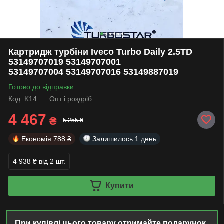
Картридж турбіни Iveco Turbo Daily 2.5TD
53149707019 53149707001
53149707004 53149707016 53149887019
Готово до відправки
Код: K14
Опт і роздріб
4 467
₴
5 255 ₴
Економія
788 ₴
Залишилось
1 день
4 938 ₴
від 2 шт.
Купити
При купівлі цього товару отримайте подарунок