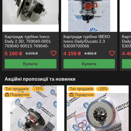
Картридж турбіни Iveco
Картридж турбіни ІВЕКО
Карт
Daily 2.3D, 769040-0001
Iveco Daily/Ducato 2.3
Dail
769040-9001S 769040-
53039700066
5303
5001S картридж у турбіну
53039700067
турб
5 160
4 159
4 4
₴
₴
6 070 ₴
4 892 ₴
53039700078
турб
53039700089
Купити
Купити
53039700090
Акційні пропозиції та новинки
Топ продажів
–15%
Топ продажів
–15%
Подарунок
Подарунок