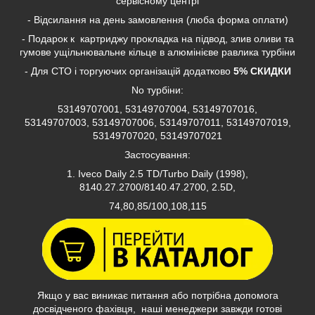
сервісному центрі
- Відсилання на день замовлення (люба форма оплати)
- Подарок к картриджу прокладка на підвод, злив оливи та
гумове ущільнювальне кільце в алюмінієве равлика турбіни
- Для СТО і торгуючих організацій додатково
5% СКИДКИ
No турбіни:
53149707001, 53149707004, 53149707016,
53149707003, 53149707006, 53149707011, 53149707019,
53149707020, 53149707021
Застосування:
1. Iveco Daily 2.5 TD/Turbo Daily (1998),
8140.27.2700/8140.47.2700, 2.5D,
74,80,85/100,108,115
Якщо у вас виникає питання або потрібна допомога
досвідченого фахівця, наші менеджери завжди готові