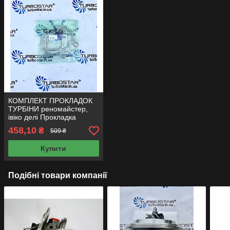
КОМПЛЕКТ ПРОКЛАДОК
ТУРБІНИ реномайстер,
івіко делі Прокладка
турбіни Прокладки для
458,10
₴
509 ₴
турбокомпресорів
Купити
Подібні товари компанії