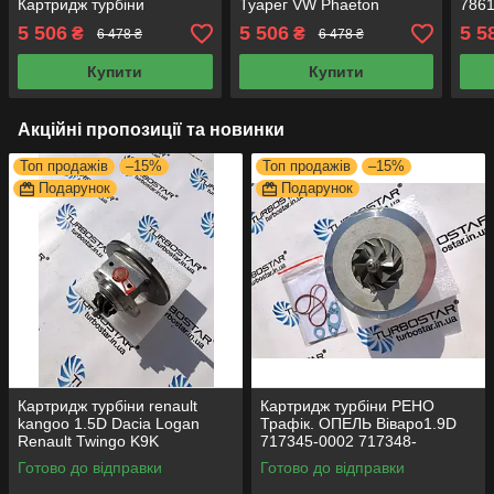
Картридж турбіни
Туарег VW Phaeton
7861
Volkswagen Crafter 2,0D
Touareg 3.0D
карт
5 506
5 506
5 5
₴
₴
6 478 ₴
6 478 ₴
1000-970-0069 5435-710-
53049700050
карт
0511
53049700054
Купити
Купити
Акційні пропозиції та новинки
Топ продажів
–15%
Топ продажів
–15%
Подарунок
Подарунок
Картридж турбіни renault
Картридж турбіни РЕНО
kangoo 1.5D Dacia Logan
Трафік. ОПЕЛЬ Віваро1.9D
Renault Twingo K9K
717345-0002 717348-
54359700011 54359700012
0001 703245-0002
Готово до відправки
Готово до відправки
54359700033