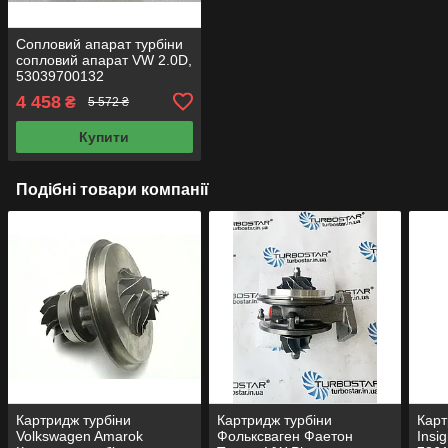
Сопловий апарат турбіни
сопловий апарат VW 2.0D,
53039700132
53039700133
4 458
₴
5 572 ₴
53039700140 геометрію
турбіни
Купити
Подібні товари компанії
Картридж турбіни
Картридж турбіни
Карт
Volkswagen Amarok
Фольксваген Фаетон
Insi