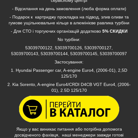
сервісному центрі
- Відсилання на день замовлення (люба форма оплати)
- Подарок к картриджу прокладка на підвод, злив оливи та
гумове ущільнювальне кільце в алюмінієве равлика турбіни
- Для СТО і торгуючих організацій додатково
5% СКИДКИ
No турбіни:
53039700122, 53039700126, 53039700127,
53039700143, 53039700144, 53039700145, 53039700097
Застосування:
1. Hyundai Passenger car, A-engine Euro4, (2006-01), 2,5D
125/170
2. Kia Sorento, A-engine Euro4/CRDI D4CB VGT Euro4, (2006-
01), 2.5D 125/170
Якщо у вас виникає питання або потрібна допомога
досвідченого фахівця, наші менеджери завжди готові