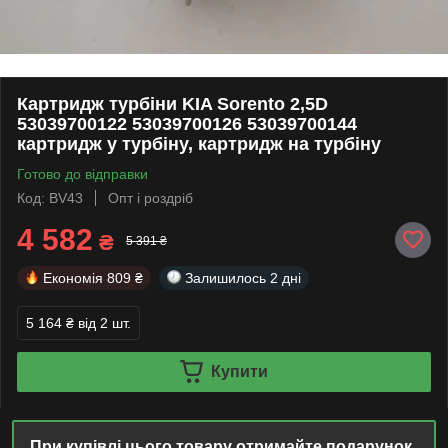
Картридж турбіни KIA Sorento 2,5D
53039700122 53039700126 53039700144
картридж у турбіну, картридж на турбіну
Готово до відправки
Код: BV43
Опт і роздріб
4 582
₴
5 391 ₴
Економія
809 ₴
Залишилось
2 дні
5 164 ₴
від 2 шт.
Купити
При купівлі цього товару отримайте подарунок