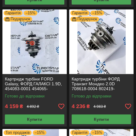
Гарантія
–15%
Гарантія
–15%
Подарунок
Подарунок
Картридж турбіни FORD
Картридж турбіни ФОРД
Galaxy, ФОРД ГАЛАКСІ 1.9D,
Транзит Мондео 2.0D
454083-0001 454065-
708618-0004 802419-
0002 454082-0001 454092-
0002 714716-0004 726194-
Готово до відправки
Готово до відправки
0001
0001 709035-0004
4 159
4 236
₴
₴
4 892 ₴
4 983 ₴
Купити
Купити
Топ продажів
–15%
Гарантія
–15%