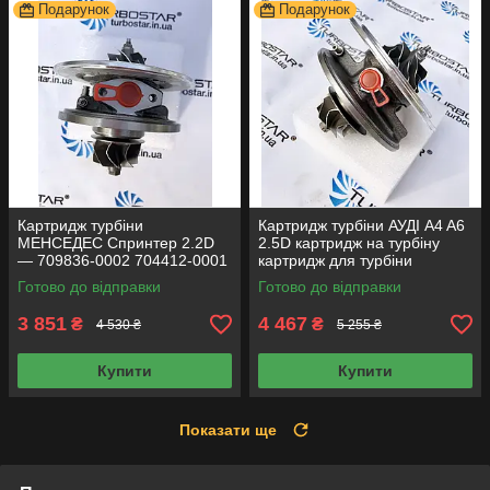
Подарунок
Подарунок
Картридж турбіни
Картридж турбіни АУДІ A4 A6
МЕНСЕДЕС Спринтер 2.2D
2.5D картридж на турбіну
— 709836-0002 704412-0001
картридж для турбіни
709835-0001 709836-
454135-0001 454135-0006
Готово до відправки
Готово до відправки
0001 709836-0003
3 851
4 467
₴
₴
4 530 ₴
5 255 ₴
Купити
Купити
Показати ще