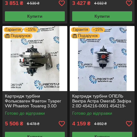
3 851
3 427
₴
₴
4 530 ₴
4 032 ₴
Купити
Купити
Гарантія
–15%
Гарантія
–15%
Подарунок
Подарунок
Картридж турбіни
Картридж турбіни ОПЕЛЬ
Фольксваген Фаетон Туарег
Вектра Астра ОмегаБ Зафіра
VW Phaeton Touareg 3.0D
2.0D 454216-0001 454219-
53049700050 53049700054
0002 454219-0004
Готово до відправки
Готово до відправки
5 506
4 159
₴
₴
6 478 ₴
4 892 ₴
Купити
Купити