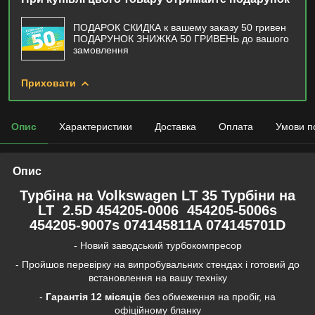
ПОДАРОК СКИДКА к вашему заказу 50 гривен
ПОДАРУНОК ЗНИЖКА 50 ГРИВЕНЬ до вашого
замовлення
Приховати
Опис
Характеристики
Доставка
Оплата
Умови п
Опис
Турбіна на Volkswagen LT 35 Турбіни на
LT 2.5D 454205-0006 454205-5006s
454205-9007s 074145811A 074145701D
- Новий заводський турбокомпресор
- Пройшов перевірку на випробувальних стендах і готовий до
встановлення на вашу техніку
-
Гарантія 12 місяців
без обмеження на пробіг, на
офіційному бланку