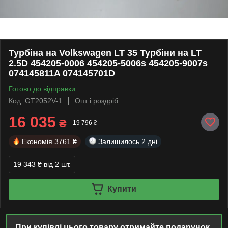
Турбіна на Volkswagen LT 35 Турбіни на LT
2.5D 454205-0006 454205-5006s 454205-9007s
074145811A 074145701D
Готово до відправки
Код: GT2052V-1
Опт і роздріб
16 035
₴
19 796 ₴
Економія
3761 ₴
Залишилось
2 дні
19 343 ₴
від 2 шт.
Купити
При купівлі цього товару отримайте подарунок