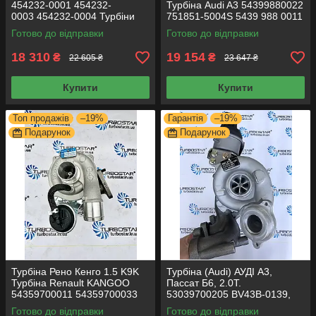
454232-0001 454232-
Турбіна Audi A3 54399880022
0003 454232-0004 Турбіни
751851-5004S 5439 988 0011
Skoda Турбіни для шлунгу
54399700082
Готово до відправки
Готово до відправки
18 310
19 154
₴
₴
22 605 ₴
23 647 ₴
Купити
Купити
Топ продажів
–19%
Гарантія
–19%
Подарунок
Подарунок
Турбіна Рено Кенго 1.5 K9K
Турбіна (Audi) АУДІ A3,
Турбіна Renault KANGOO
Пассат Б6, 2.0Т.
54359700011 54359700033
53039700205 BV43B-0139,
8200507852, 8200392656
BV43B-0132, BV43B-0205,
Готово до відправки
Готово до відправки