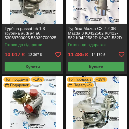
Турбіна passat b5 1,8
Турбіна Mazda CX-7 2,3B
трубина audi a4 a6
Mazda 3 K0422582 K0422-
53039700005 53039700025
582 K0422582D K0422-582D
53039700029 058145703J
Mazda cx7 турбіна Турбіна
Готово до відправки
Готово до відправки
058145703N
мазда сх7
10 017
11 485
₴
₴
12 367 ₴
14 179 ₴
Купити
Купити
Топ продажів
–19%
Топ продажів
–19%
Подарунок
Подарунок