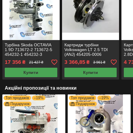
Турбіна Skoda OCTAVIA
Картридж турбіни
Карт
1.9D 713672-2 713672-5
Volkswagen LT 2.5 TDI
Volk
454232-1 454232-3
(ANJ) 454205-0006
2.8D
768331-1 768331-2
454205-0001 454205-
7212
17 356
3 366,85
4 7
₴
₴
21 427 ₴
3 961 ₴
54399700017
9007S картридж для
турб
54399880017
турбіни
Купити
Купити
Акційні пропозиції та новинки
Топ продажів
–19%
Топ продажів
–19%
Подарунок
Подарунок