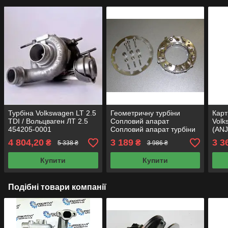
Турбіна Volkswagen LT 2.5
Геометричну турбіни
Карт
TDI / Вольцваген ЛТ 2.5
Сопловий апарат
Volk
454205-0001
Сопловий апарат турбіни
(ANJ
GT2022-1
4542
4 804,20
3 189
3 3
₴
₴
5 338 ₴
3 986 ₴
9007
турб
Купити
Купити
Подібні товари компанії