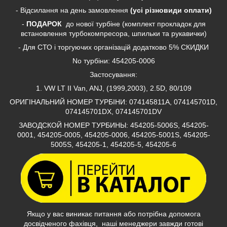
- Відсилання на день замовлення
(усі різновиди оплати)
-
ПОДАРОК
до нової турбіне (комплект прокладок для
встановлення турбокомпресора, шпильки та рукавички)
- Для СТО і торгуючих організацій додатково 5% СКИДКИ
No турбіни: 454205-0006
Застосування:
1. VW LT II Van, ANJ, (1999,2003), 2.5D, 80/109
ОРИГІНАЛЬНИЙ НОМЕР ТУРБІНИ: 074145811A, 074145701D,
074145701DX, 074145701DV
ЗАВОДСКОЙ НОМЕР ТУРБИНЫ: 454205-5006S, 454205-
0001, 454205-0005, 454205-0006, 454205-5001S, 454205-
5005S, 454205-1, 454205-5, 454205-6
Якщо у вас виникає питання або потрібна допомога
досвідченого фахівця, наші менеджери завжди готові