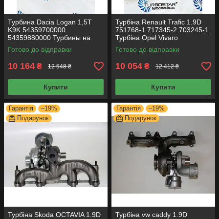
Турбина Dacia Logan 1,5Т
Турбіна Renault Trafic 1.9D
K9K 54359700000
751768-1 717345-2 703245-1
54359880000 Турбины на
Турбіна Opel Vivaro
Dacia Logan Турбіни на Dacia
Готово до відправки
Готово до відправки
Logan
10 164
10 054
₴
₴
12 548 ₴
12 412 ₴
Купити
Купити
Гарантія
–19%
Гарантія
–19%
Подарунок
Подарунок
Турбіна Skoda OCTAVIA 1.9D
Турбіна vw caddy 1.9D