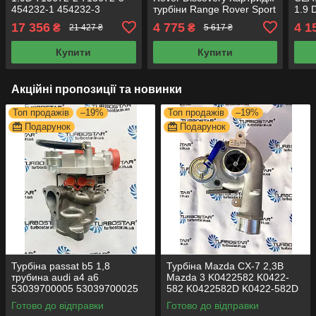
454232-1 454232-3
турбіни Range Rover Sport
1.9 
768331-1 768331-2
V6 3.0D 778401-0004
0001
17 356
4 775
4 1
₴
₴
21 427 ₴
5 617 ₴
54399700017
778401-0005
7210
54399880017
Купити
Купити
Акційні пропозиції та новинки
Топ продажів
–19%
Топ продажів
–19%
Подарунок
Подарунок
Турбіна passat b5 1,8
Турбіна Mazda CX-7 2,3B
трубина audi a4 a6
Mazda 3 K0422582 K0422-
53039700005 53039700025
582 K0422582D K0422-582D
53039700029 058145703J
Mazda cx7 турбіна Турбіна
Готово до відправки
Готово до відправки
058145703N
мазда сх7