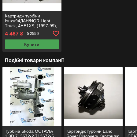
Картридж турбіни
Isuzu94ДАН/NQR Light
Truck, 4HE1XS, (1997-99),
4.8D, 125/16870716-
4 467
₴
5 255 ₴
0001,700716-0002
Купити
Подібні товари компанії
Турбіна Skoda OCTAVIA
Картридж турбіни Land
Карт
1.9D 713672-2 713672-5
Rover Discovery Картридж
СЕАТ