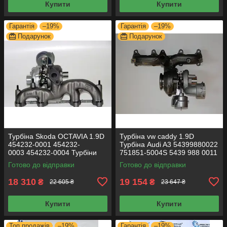
Купити
Купити
Гарантія
–19%
Гарантія
–19%
Подарунок
Подарунок
Турбіна Skoda OCTAVIA 1.9D
Турбіна vw caddy 1.9D
454232-0001 454232-
Турбіна Audi A3 54399880022
0003 454232-0004 Турбіни
751851-5004S 5439 988 0011
Skoda Турбіни для шлунгу
54399700082
Готово до відправки
Готово до відправки
18 310
19 154
₴
₴
22 605 ₴
23 647 ₴
Купити
Купити
Топ продажів
–19%
Гарантія
–19%