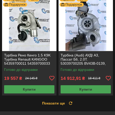
Подарунок
Подарунок
Турбіна Рено Кенго 1.5 K9K
Турбіна (Audi) АУДІ A3,
Турбіна Renault KANGOO
Пассат Б6, 2.0Т.
54359700011 54359700033
53039700205 BV43B-0139,
8200507852, 8200392656
BV43B-0132, BV43B-0205,
Готово до відправки
Готово до відправки
03L253019T, 03L253056
19 557
14 912,91
₴
₴
24 145 ₴
18 411 ₴
Купити
Купити
Показати ще