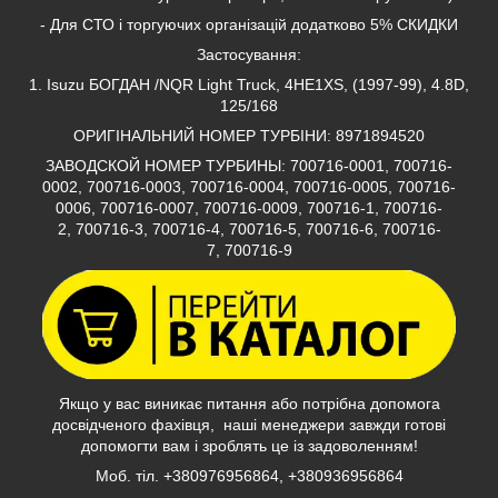
- Для СТО і торгуючих організацій додатково 5% СКИДКИ
Застосування:
1. Isuzu БОГДАН /NQR Light Truck, 4HE1XS, (1997-99), 4.8D,
125/168
ОРИГІНАЛЬНИЙ НОМЕР ТУРБІНИ: 8971894520
ЗАВОДСКОЙ НОМЕР ТУРБИНЫ: 700716-0001, 700716-
0002, 700716-0003, 700716-0004, 700716-0005, 700716-
0006, 700716-0007, 700716-0009, 700716-1, 700716-
2, 700716-3, 700716-4, 700716-5, 700716-6, 700716-
7, 700716-9
Якщо у вас виникає питання або потрібна допомога
досвідченого фахівця, наші менеджери завжди готові
допомогти вам і зроблять це із задоволенням!
Моб. тіл. +380976956864, +380936956864