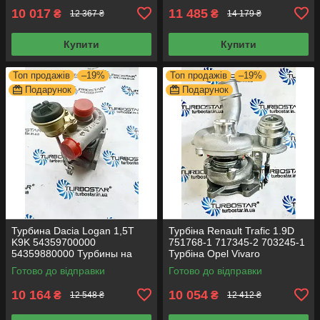
10 017
11 485
₴
₴
12 367 ₴
14 179 ₴
Купити
Купити
Топ продажів
–19%
Топ продажів
–19%
Подарунок
Подарунок
Турбина Dacia Logan 1,5Т
Турбіна Renault Trafic 1.9D
K9K 54359700000
751768-1 717345-2 703245-1
54359880000 Турбины на
Турбіна Opel Vivaro
Dacia Logan Турбіни на Dacia
Готово до відправки
Готово до відправки
Logan
10 164
10 054
₴
₴
12 548 ₴
12 412 ₴