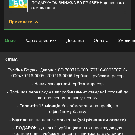
ПОДАРУНОК ЗНИЖКА 50 ГРИВЕНЬ до вашого
замовлення
Приховати
Опис
Характеристики
Доставка
Оплата
Умови п
Опис
Турбіна Богдан Двигун 4.8D 700716-000170716-000370716-
000470716-0005 700716-0006 Турбіна, трубокомпресор
- Новий заводський турбокомпресор
- Пройшов перевірку на випробувальних стендах і готовий до
встановлення на вашу техніку
-
Гарантія 12 місяців
без обмеження на пробіг, на
офіційному бланку
- Відсилання на день замовлення
(усі різновиди оплати)
-
ПОДАРОК
до нової турбіне (комплект прокладок для
встановлення турбокомпресора, шпильки та рукавички)