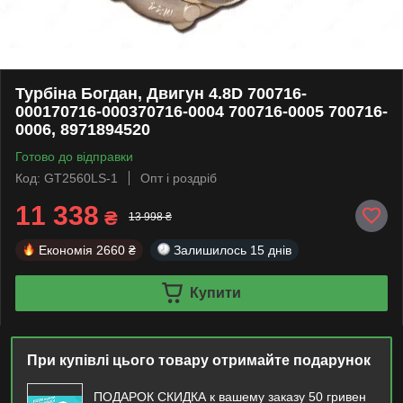
Турбіна Богдан, Двигун 4.8D 700716-
000170716-000370716-0004 700716-0005 700716-
0006, 8971894520
Готово до відправки
Код: GT2560LS-1
Опт і роздріб
11 338
₴
13 998 ₴
Економія
2660 ₴
Залишилось
15 днів
Купити
При купівлі цього товару отримайте подарунок
ПОДАРОК СКИДКА к вашему заказу 50 гривен