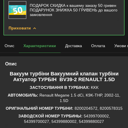
ПОДАРОК СКИДКА к вашему заказу 50 гривен
ПОДАРУНОК ЗНИЖКА 50 ГРИВЕНЬ до вашого
замовлення
Приховати
Опис
Характеристики
Доставка
Оплата
Умови 
Опис
Вакуум турбіни Вакуумний клапан турбіни
Актуатор ТУРБІН BV39-2 RENAULT 1.5D
ЗАСТОСУВАННЯ В ТУРБІНАХ:
KKK
АВТОМОБИЛЬ:
Renault Megane 1.5 dCi, K9K-THP, 2002-11,
1.5D
ОРИГІНАЛЬНИЙ НОМЕР ТУРБІНИ:
8200204572, 8200578315
ЗАВОДСКОЙ НОМЕР ТУРБИНЫ:
54399700002,
54399700027, 54399880002, 54399880027