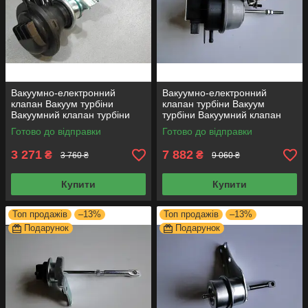
Вакуумно-електронний
Вакуумно-електронний
клапан Вакуум турбіни
клапан турбіни Вакуум
Вакуумний клапан турбіни
турбіни Вакуумний клапан
Актуатор ТУРБІН GT12
турбіни Актуатор ТУРБІН
Готово до відправки
Готово до відправки
712290-0001
BV43E-1
3 271
7 882
₴
₴
3 760 ₴
9 060 ₴
Купити
Купити
Топ продажів
–13%
Топ продажів
–13%
Подарунок
Подарунок