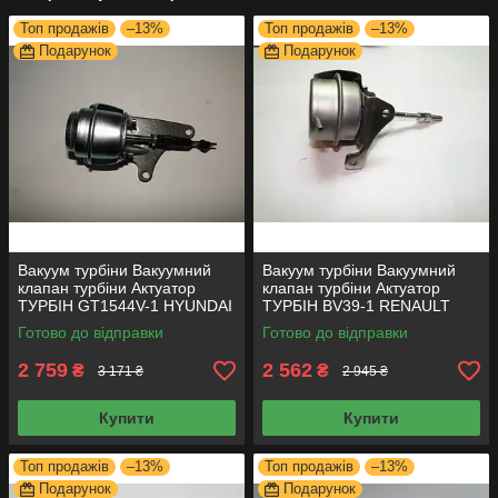
Топ продажів
–13%
Топ продажів
–13%
Подарунок
Подарунок
Вакуум турбіни Вакуумний
Вакуум турбіни Вакуумний
клапан турбіни Актуатор
клапан турбіни Актуатор
ТУРБІН GT1544V-1 HYUNDAI
ТУРБІН BV39-1 RENAULT
KIA 1.5D
1.5D
Готово до відправки
Готово до відправки
2 759
2 562
₴
₴
3 171 ₴
2 945 ₴
Купити
Купити
Топ продажів
–13%
Топ продажів
–13%
Подарунок
Подарунок