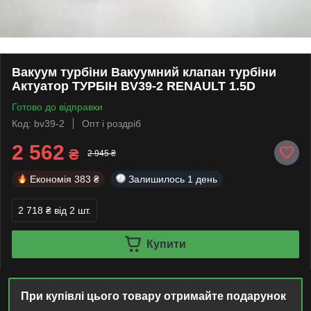
Вакуум турбіни Вакуумний клапан турбіни
Актуатор ТУРБІН BV39-2 RENAULT 1.5D
Готово до відправки
Код: bv39-2
Опт і роздріб
2 562
₴
2 945 ₴
Економія
383 ₴
Залишилось
1 день
2 718 ₴
від 2 шт.
Купити
При купівлі цього товару отримайте подарунок