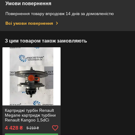
Умови повернення
Повернення товару впродовж 14 днів за домовленістю
Всі умови повернення
З цим товаром також замовляють
Картриджі турбін Renault
Megane картридж турбіни
Renault Kangoo 1,5dCi
543997000027
4 428
₴
5 210 ₴
54399700002