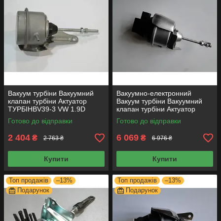
Вакуум турбіни Вакуумний
Вакуумно-електронний
клапан турбіни Актуатор
Вакуум турбіни Вакуумний
ТУРБІНBV39-3 VW 1.9D
клапан турбіни Актуатор
54399700029
ТУРБІН BV43E VW 2.0D
Готово до відправки
Готово до відправки
2 404
6 069
₴
₴
2 763 ₴
6 976 ₴
Купити
Купити
Топ продажів
–13%
Топ продажів
–13%
Подарунок
Подарунок