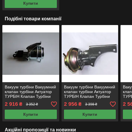
Купити
Подібні товари компанії
Вакуум турбіни Вакуумний
Вакуум турбіни Вакуумний
Ваку
клапан турбіни Актуатор
клапан турбіни Актуатор
клап
ТУРБІН Клапан Турбіни
ТУРБІН Клапан Турбіни
ТУР
GT1749V-8 FORD 1.8D
GT2052V-1 NISSAN 3.0D
1.5D
2 916
2 956
2 5
₴
₴
3 352 ₴
3 398 ₴
Купити
Купити
Акційні пропозиції та новинки