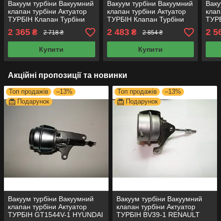
Вакуум турбіни Вакуумний
Вакуум турбіни Вакуумний
Ваку
клапан турбіни Актуатор
клапан турбіни Актуатор
клап
ТУРБІН Клапан Турбіни
ТУРБІН Клапан Турбіни
ТУР
2.0D CITROEN 2.0D
GT1749V-10 TOYOTA,2.0D
1.5D
2 365
2 483
2 5
₴
₴
2 718 ₴
2 854 ₴
753556-0002
Купити
Купити
Акційні пропозиції та новинки
Топ продажів
–13%
Топ продажів
–13%
Подарунок
Подарунок
Вакуум турбіни Вакуумний
Вакуум турбіни Вакуумний
клапан турбіни Актуатор
клапан турбіни Актуатор
ТУРБІН GT1544V-1 HYUNDAI
ТУРБІН BV39-1 RENAULT