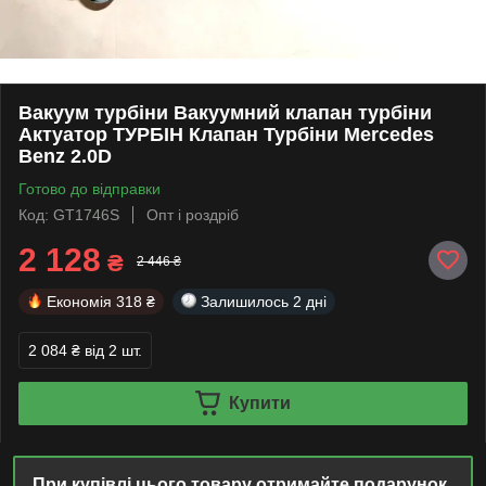
Вакуум турбіни Вакуумний клапан турбіни
Актуатор ТУРБІН Клапан Турбіни Mercedes
Benz 2.0D
Готово до відправки
Код: GT1746S
Опт і роздріб
2 128
₴
2 446 ₴
Економія
318 ₴
Залишилось
2 дні
2 084 ₴
від 2 шт.
Купити
При купівлі цього товару отримайте подарунок