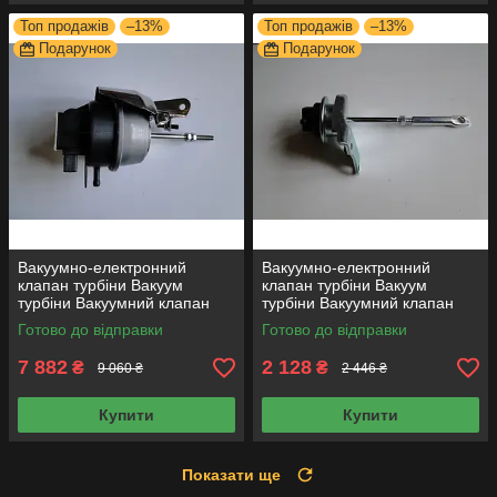
Топ продажів
–13%
Топ продажів
–13%
Подарунок
Подарунок
Вакуумно-електронний
Вакуумно-електронний
клапан турбіни Вакуум
клапан турбіни Вакуум
турбіни Вакуумний клапан
турбіни Вакуумний клапан
турбіни Актуатор ТУРБІН
турбіни Актуатор ТУРБІН
Готово до відправки
Готово до відправки
BV43E-1
GT12-1
7 882
2 128
₴
₴
9 060 ₴
2 446 ₴
Купити
Купити
Показати ще