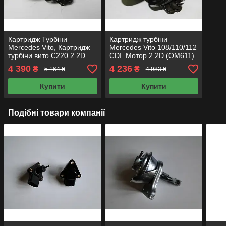
Картридж Турбіни
Картридж турбіни
Mercedes Vito, Картридж
Mercedes Vito 108/110/112
турбіни вито C220 2.2D
CDI. Мотор 2.2D (OM611).
715383-0001 720477-0001
704059-0001 715383-0001
4 390
4 236
₴
₴
5 164 ₴
4 983 ₴
720477-0001
Купити
Купити
Подібні товари компанії