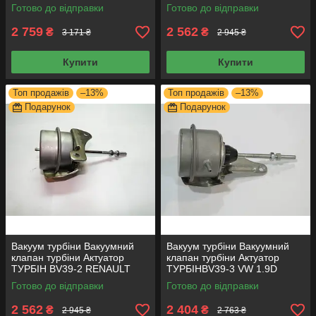
KIA 1.5D
1.5D
Готово до відправки
Готово до відправки
2 759
2 562
₴
₴
3 171 ₴
2 945 ₴
Купити
Купити
Топ продажів
–13%
Топ продажів
–13%
Подарунок
Подарунок
Вакуум турбіни Вакуумний
Вакуум турбіни Вакуумний
клапан турбіни Актуатор
клапан турбіни Актуатор
ТУРБІН BV39-2 RENAULT
ТУРБІНBV39-3 VW 1.9D
1.5D
54399700029
Готово до відправки
Готово до відправки
2 562
2 404
₴
₴
2 945 ₴
2 763 ₴