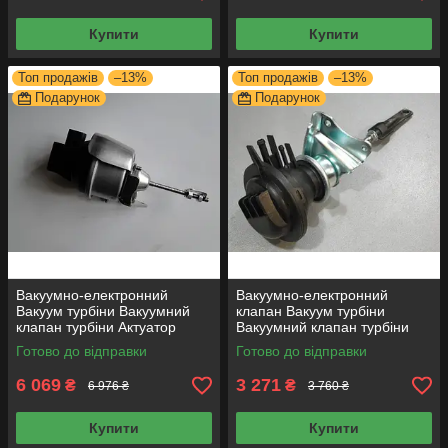
Купити
Купити
Топ продажів
–13%
Топ продажів
–13%
Подарунок
Подарунок
Вакуумно-електронний
Вакуумно-електронний
Вакуум турбіни Вакуумний
клапан Вакуум турбіни
клапан турбіни Актуатор
Вакуумний клапан турбіни
ТУРБІН BV43E VW 2.0D
Актуатор ТУРБІН GT12
Готово до відправки
Готово до відправки
712290-0001
6 069
3 271
₴
₴
6 976 ₴
3 760 ₴
Купити
Купити