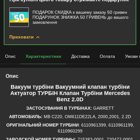
ПОДАРОК СКИДКА к вашему заказу 50 гривен
ПОДАРУНОК ЗНИЖКА 50 ГРИВЕНЬ до вашого
замовлення
Приховати
Опис
Характеристики
Доставка
Оплата
Умови 
Опис
Вакуум турбіни Вакуумний клапан турбіни
Актуатор ТУРБІН Клапан Турбіни Mercedes
Benz 2.0D
ЗАСТОСУВАННЯ В ТУРБІНАХ:
GARRETT
АВТОМОБИЛЬ:
MB C220, OM611DE22LA, 2000,2001, 2.2D
ОРИГІНАЛЬНИЙ НОМЕР ТУРБІНИ
: 6110961399, 6110961199,
6110960299
ЗАВОДСКОЙ НОМЕР ТУРБИНЫ:
715383-0001, 720477-0001,