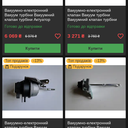
Вакуумно-електронний
Вакуумно-електронний
Вакуум турбіни Вакуумний
клапан Вакуум турбіни
клапан турбіни Актуатор
Вакуумний клапан турбіни
ТУРБІН BV43E VW 2.0D
Актуатор ТУРБІН GT12
Готово до відправки
Готово до відправки
712290-0001
6 069
3 271
₴
₴
6 976 ₴
3 760 ₴
Купити
Купити
Топ продажів
–13%
Топ продажів
–13%
Подарунок
Подарунок
Вакуумно-електронний
Вакуумно-електронний
клапан турбіни Вакуум
клапан турбіни Вакуум