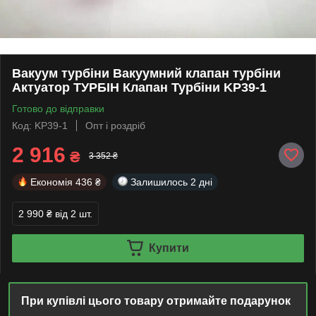
Вакуум турбіни Вакуумний клапан турбіни
Актуатор ТУРБІН Клапан Турбіни KP39-1
Готово до відправки
Код: KP39-1
Опт і роздріб
2 916
₴
3 352 ₴
Економія
436 ₴
Залишилось
2 дні
2 990 ₴
від 2 шт.
Купити
При купівлі цього товару отримайте подарунок