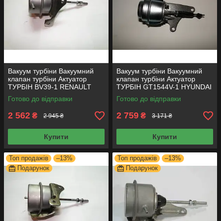
Вакуум турбіни Вакуумний
Вакуум турбіни Вакуумний
клапан турбіни Актуатор
клапан турбіни Актуатор
ТУРБІН BV39-1 RENAULT
ТУРБІН GT1544V-1 HYUNDAI
1.5D
KIA 1.5D
Готово до відправки
Готово до відправки
2 562
2 759
₴
₴
2 945 ₴
3 171 ₴
Купити
Купити
Топ продажів
–13%
Топ продажів
–13%
Подарунок
Подарунок