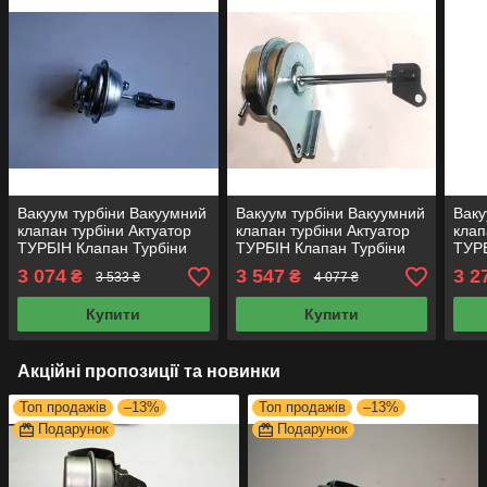
Вакуум турбіни Вакуумний
Вакуум турбіни Вакуумний
Ваку
клапан турбіни Актуатор
клапан турбіни Актуатор
клап
ТУРБІН Клапан Турбіни
ТУРБІН Клапан Турбіни
ТУРБ
GT1749V-7
TD04VG VW 2.5D
TF03
3 074
3 547
3 2
₴
₴
3 533 ₴
4 077 ₴
Купити
Купити
Акційні пропозиції та новинки
Топ продажів
–13%
Топ продажів
–13%
Подарунок
Подарунок