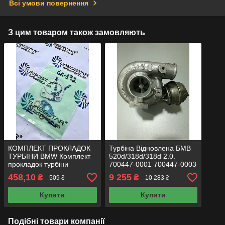
Всі умови повернення
З цим товаром також замовляють
КОМПЛЕКТ ПРОКЛАДОК
Турбіна Відновлена БМВ
ТУРБІНИ BMW Комплект
520d/318d/318d 2.0.
прокладок турбіни
700447-0001 700447-0003
Прокладка турбіни
700447-0004 700447-0005
458,10
9 255
₴
₴
509 ₴
10 283 ₴
Прокладки для
турбокомпресорів
Купити
Купити
Подібні товари компанії