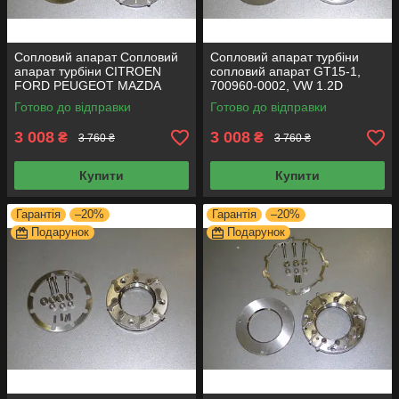
Сопловий апарат Сопловий
Сопловий апарат турбіни
апарат турбіни CITROEN
сопловий апарат GT15-1,
FORD PEUGEOT MAZDA
700960-0002, VW 1.2D
VOLVO 1.6D геометрію
геометрію турбіни
Готово до відправки
Готово до відправки
турбіни
3 008
3 008
₴
₴
3 760 ₴
3 760 ₴
Купити
Купити
Гарантія
–20%
Гарантія
–20%
Подарунок
Подарунок