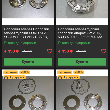
Сопловий апарат Сопловий
Сопловий апарат турбіни
апарат турбіни FORD SEAT
сопловий апарат VW 2.0D,
SCODA 1.9D LAND ROVER,
53039700132 53039700133
3.6D 54399700059 геометрію
53039700140 геометрію
Готово до відправки
Готово до відправки
турбіни
турбіни
4 458
4 458
₴
₴
5 572 ₴
5 572 ₴
Купити
Купити
Гарантія
–20%
Гарантія
–20%
Подарунок
Подарунок