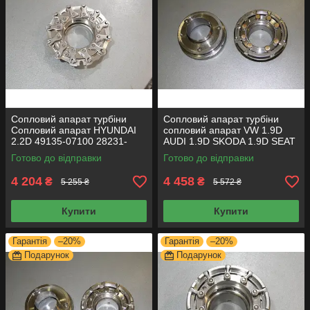
Сопловий апарат турбіни
Сопловий апарат турбіни
Сопловий апарат HYUNDAI
сопловий апарат VW 1.9D
2.2D 49135-07100 28231-
AUDI 1.9D SKODA 1.9D SEAT
27800 2823127800 геометрію
1.9D 54399700017 геометрію
Готово до відправки
Готово до відправки
турбіни
турбіни
4 204
4 458
₴
₴
5 255 ₴
5 572 ₴
Купити
Купити
Гарантія
–20%
Гарантія
–20%
Подарунок
Подарунок