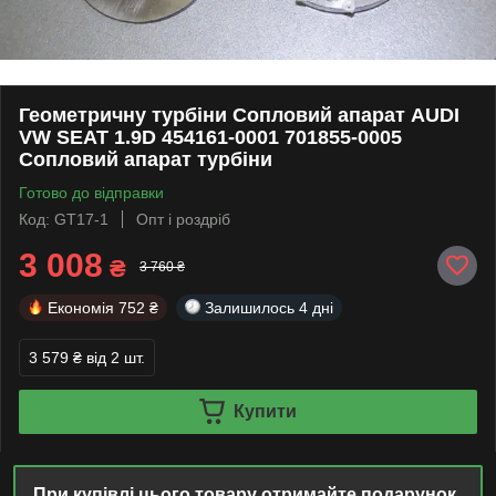
Геометричну турбіни Сопловий апарат AUDI
VW SEAT 1.9D 454161-0001 701855-0005
Сопловий апарат турбіни
Готово до відправки
Код: GT17-1
Опт і роздріб
3 008
₴
3 760 ₴
Економія
752 ₴
Залишилось
4 дні
3 579 ₴
від 2 шт.
Купити
При купівлі цього товару отримайте подарунок