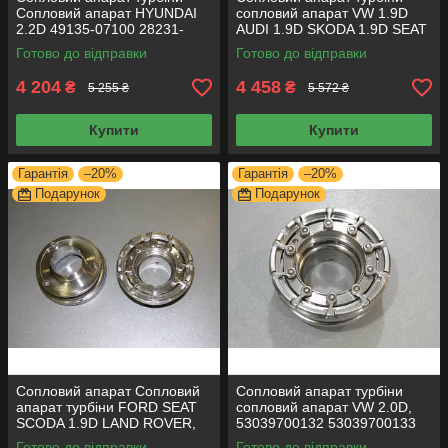
Сопловий апарат HYUNDAI
сопловий апарат VW 1.9D
2.2D 49135-07100 28231-
AUDI 1.9D SKODA 1.9D SEAT
27800 2823127800 геометрію
1.9D 54399700017 геометрію
Готово до відправки
Готово до відправки
турбіни
турбіни
4 204
4 458
₴
₴
5 255 ₴
5 572 ₴
Купити
Купити
Гарантія
–20%
Гарантія
–20%
Подарунок
Подарунок
Сопловий апарат Сопловий
Сопловий апарат турбіни
апарат турбіни FORD SEAT
сопловий апарат VW 2.0D,
SCODA 1.9D LAND ROVER,
53039700132 53039700133
3.6D 54399700059 геометрію
53039700140 геометрію
Готово до відправки
Готово до відправки