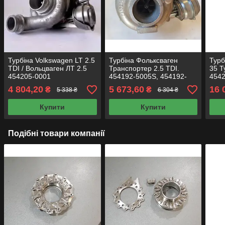
Турбіна Volkswagen LT 2.5
Турбіна Фольксваген
Турб
TDI / Вольцваген ЛТ 2.5
Транспортер 2.5 TDI.
35 Т
454205-0001
454192-5005S, 454192-
4542
0005, 454192-0001,
5006
4 804,20
5 673,60
16 
₴
₴
5 338 ₴
6 304 ₴
074145703E,
074
074145703EX
Купити
Купити
Подібні товари компанії