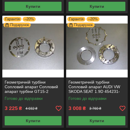
Купити
Купити
Гарантія
–20%
Гарантія
–20%
Подарунок
Подарунок
Геометричній турбіни
Геометричній турбіни
Сопловий апарат Сопловий
Сопловий апарат AUDI VW
апарат турбіни GT15-2
SKODA SEAT 1.9D 454231-
0002 454231-0006 Сопловий
Готово до відправки
Готово до відправки
апарат турбіни
3 225
3 008
₴
₴
4 032 ₴
3 760 ₴
Купити
Купити