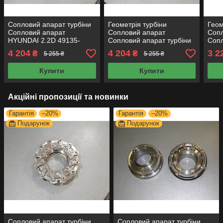
Сопловий апарат турбіни
Геометрія турбіни
Геом
Сопловий апарат
Сопловий апарат
Сопл
HYUNDAI 2.2D 49135-
Сопловий апарат турбіни
Сопл
07100 28231-27800
Геометрію турбіниTD03VG
GT1
4 204
4 204
3 2
₴
₴
5 255 ₴
5 255 ₴
2823127800 геометрію
турбіни
Купити
Купити
Акційні пропозиції та новинки
Гарантія
–20%
Гарантія
–20%
Подарунок
Подарунок
Сопловий апарат турбіни
Сопловий апарат турбіни