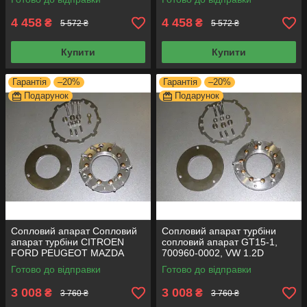
турбіни
турбіни
4 458
4 458
₴
₴
5 572 ₴
5 572 ₴
Купити
Купити
Гарантія
–20%
Гарантія
–20%
Подарунок
Подарунок
Сопловий апарат Сопловий
Сопловий апарат турбіни
апарат турбіни CITROEN
сопловий апарат GT15-1,
FORD PEUGEOT MAZDA
700960-0002, VW 1.2D
VOLVO 1.6D геометрію
геометрію турбіни
Готово до відправки
Готово до відправки
турбіни
3 008
3 008
₴
₴
3 760 ₴
3 760 ₴