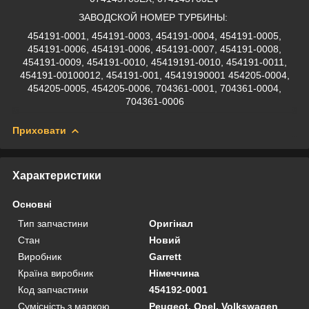
ЗАВОДСКОЙ НОМЕР ТУРБИНЫ:
454191-0001, 454191-0003, 454191-0004, 454191-0005,
454191-0006, 454191-0006, 454191-0007, 454191-0008,
454191-0009, 454191-0010, 45419191-0010, 454191-0011,
454191-00100012, 454191-001, 45419190001 454205-0004,
454205-0005, 454205-0006, 704361-0001, 704361-0004,
704361-0006
Приховати
Характеристики
Основні
Тип запчастини
Оригінал
Стан
Новий
Виробник
Garrett
Країна виробник
Німеччина
Код запчастини
454192-0001
Сумісність з маркою
Peugeot, Opel, Volkswagen